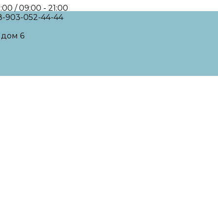
00 / 09:00 - 21:00
 8-903-052-44-44
 дом 6
а и педикюра: Нижний Новгород, Ковров, Владимир